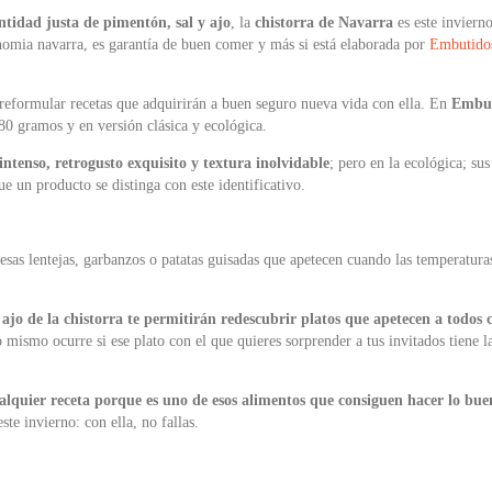
ntidad justa de pimentón, sal y ajo
, la
chistorra de Navarra
es este invierno
ronomia navarra, es garantía de buen comer y más si está elaborada por
Embutidos
á reformular recetas que adquirirán a buen seguro nueva vida con ella. En
Embut
280 gramos y en versión clásica y ecológica.
intenso, retrogusto exquisito y textura inolvidable
; pero en la ecológica; su
e un producto se distinga con este identificativo.
 esas lentejas, garbanzos o patatas guisadas que apetecen cuando las temperaturas
 a ajo de la chistorra te permitirán redescubrir platos que apetecen a todos 
o mismo ocurre si ese plato con el que quieres sorprender a tus invitados tiene 
alquier receta porque es uno de esos alimentos que consiguen hacer lo buen
ste invierno: con ella, no fallas.