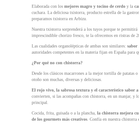
Elaborada con los
mejores magro y tocino de cerdo
y la
ca
cuchara. La deliciosa txistorra, producto estrella de la gast
preparamos txistorra en Arbizu.
Nuestra txistorra sorprenderá a los tuyos porque te permitir
imprescindible chorizo fresco, te la ofrecemos en ristras de 
Las cualidades organolépticas de ambas son similares:
sabor 
autoridades competentes en la materia fijan en España para qu
¿Por qué no con chistorra?
Desde los clásicos macarrones a la mejor tortilla de patatas o
otoño son muchas, diversas y deliciosas.
El rojo vivo, la sabrosa textura y el característico sabor
convierten, si las acompañas con chistorra, en un manjar, y l
principal.
Cocida, frita, guisada o a la plancha,
la chistorra mejora cu
de los gourmets más creativos
. Confía en nuestra chistorra e