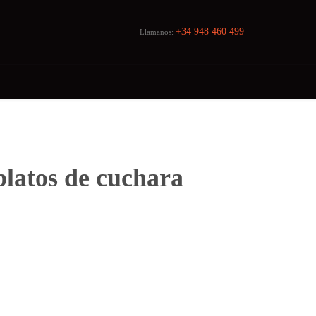
+34 948 460 499
Llamanos:
platos de cuchara