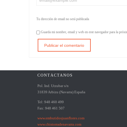
Tu dirección de email no será publicada
Guarda mi nombre, email y web en este navegador para la próx
CONTÁCTANOS
Pol. Ind. Utzubar s/n
31839 Arbizu (Navarra) España
Tel: 948 460 499
Fax: 948 461 507
www.embutidosjuanflores.com
www.chistorradenavarra.com