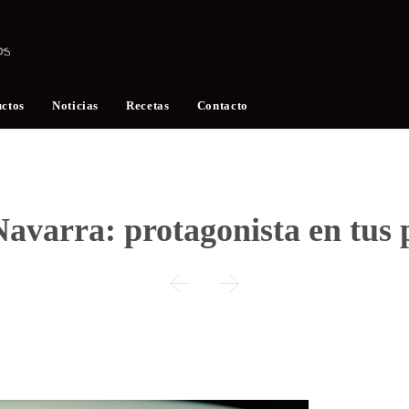
Skip
uctos
Noticias
Recetas
Contacto
to
content
Navarra: protagonista en tus 

